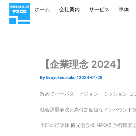
内
ホーム
会社案内
サービス
車体
容
を
ス
キ
ッ
プ
【企業理念 2024】
By
hiroyukimasuko
/
2024-01-26
改めてパーパス ビジョン ミッション コ
社会課題解決と高付加価値なインバウンド
全国の行政様 観光協会様 NPO様 旅行販