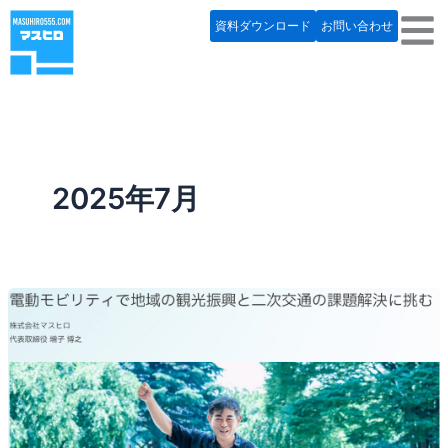
内
資料ダウンロード
お問い合わせ
容
を
ス
キ
ッ
プ
2025年7月