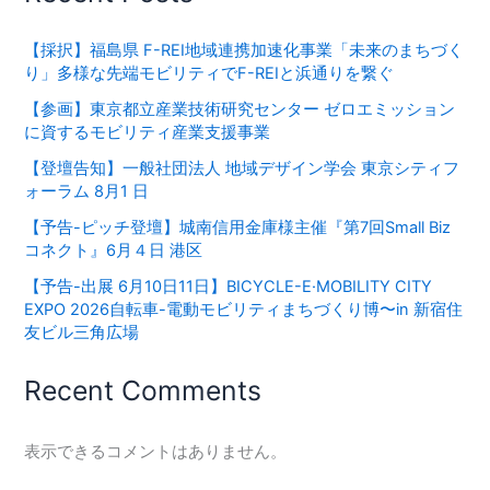
【採択】福島県 F-REI地域連携加速化事業「未来のまちづく
り」多様な先端モビリティでF-REIと浜通りを繋ぐ
【参画】東京都立産業技術研究センター ゼロエミッション
に資するモビリティ産業支援事業
【登壇告知】一般社団法人 地域デザイン学会 東京シティフ
ォーラム 8月1 日
【予告-ピッチ登壇】城南信用金庫様主催『第7回Small Biz
コネクト』6月４日 港区
【予告-出展 6月10日11日】BICYCLE-E·MOBILITY CITY
EXPO 2026⾃転⾞-電動モビリティまちづくり博〜in 新宿住
友ビル三⾓広場
Recent Comments
表示できるコメントはありません。