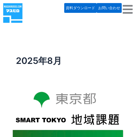
内
資料ダウンロード
お問い合わせ
容
を
ス
キ
ッ
プ
2025年8月