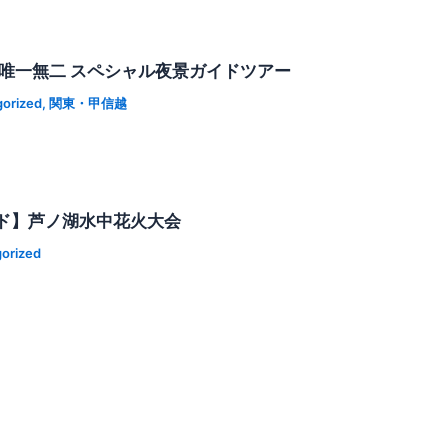
】唯一無二 スペシャル夜景ガイドツアー
orized
,
関東・甲信越
ド】芦ノ湖水中花火大会
orized