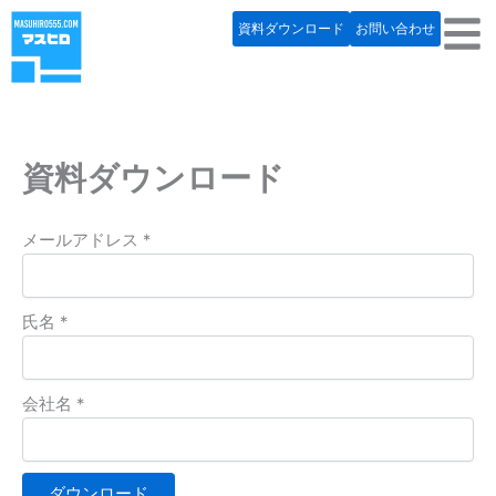
内
資料ダウンロード
お問い合わせ
容
を
ス
キ
ッ
資料ダウンロード
プ
メールアドレス
*
氏名
*
会社名
*
ダウンロード