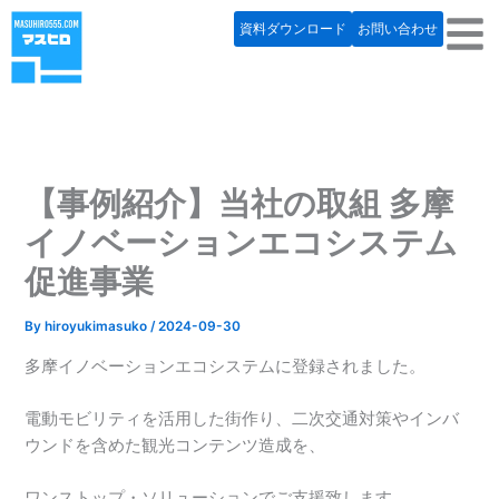
内
資料ダウンロード
お問い合わせ
容
を
ス
キ
ッ
プ
【事例紹介】当社の取組 多摩
イノベーションエコシステム
促進事業
By
hiroyukimasuko
/
2024-09-30
多摩イノベーションエコシステムに登録されました。
電動モビリティを活用した街作り、二次交通対策やインバ
ウンドを含めた観光コンテンツ造成を、
ワンストップ・ソリューションでご支援致します。