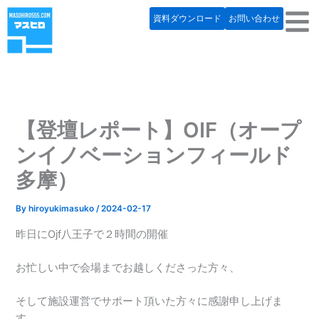
内
資料ダウンロード
お問い合わせ
容
を
ス
キ
ッ
プ
【登壇レポート】OIF（オープ
ンイノベーションフィールド
多摩）
By
hiroyukimasuko
/
2024-02-17
昨日にOjf八王子で２時間の開催
お忙しい中で会場までお越しくださった方々、
そして施設運営でサポート頂いた方々に感謝申し上げま
す。