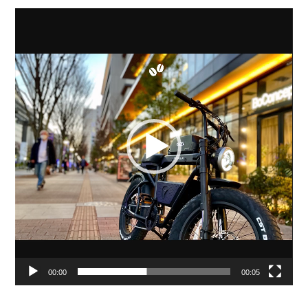
動
画
プ
レ
ー
ヤ
ー
00:00
00:05