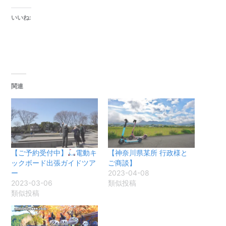
いいね:
関連
【ご予約受付中】
電動キ
【神奈川県某所 行政様と
ックボード出張ガイドツア
ご商談】
ー
2023-04-08
2023-03-06
類似投稿
類似投稿