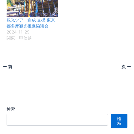
観光ツアー造成 支援 東京
都多摩観光推進協議会
2024-11-29
関東・甲信越
前
次
検索
検
索