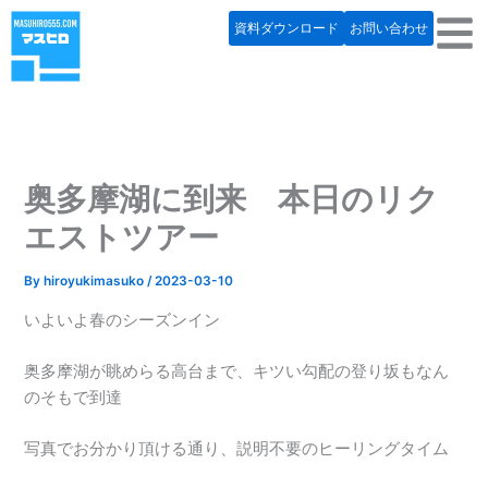
内
資料ダウンロード
お問い合わせ
容
を
ス
キ
ッ
プ
奥多摩湖に到来 本日のリク
エストツアー
By
hiroyukimasuko
/
2023-03-10
いよいよ春のシーズンイン
奥多摩湖が眺めらる高台まで、キツい勾配の登り坂もなん
のそもで到達
写真でお分かり頂ける通り、説明不要のヒーリングタイム