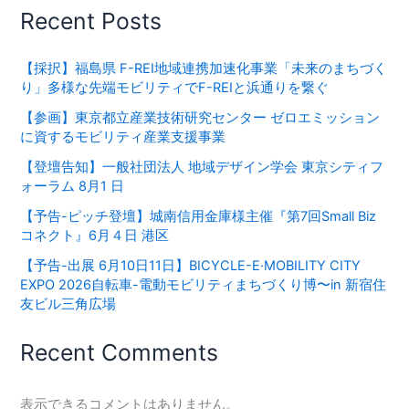
Recent Posts
【採択】福島県 F-REI地域連携加速化事業「未来のまちづく
り」多様な先端モビリティでF-REIと浜通りを繋ぐ
【参画】東京都立産業技術研究センター ゼロエミッション
に資するモビリティ産業支援事業
【登壇告知】一般社団法人 地域デザイン学会 東京シティフ
ォーラム 8月1 日
【予告-ピッチ登壇】城南信用金庫様主催『第7回Small Biz
コネクト』6月４日 港区
【予告-出展 6月10日11日】BICYCLE-E·MOBILITY CITY
EXPO 2026⾃転⾞-電動モビリティまちづくり博〜in 新宿住
友ビル三⾓広場
Recent Comments
表示できるコメントはありません。