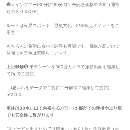
❸メインツアー(60分)約60分ロンチ記念価格¥2200（通常
時の３０％OFF）
ルートは夜景スポット、歴史文化、SNS映えポイントをご
用意。
もちろんご希望に合わせ調整も可能です。目線が高いので
昼間でも景色は素晴らしいです。
上記❶❷❸ 乗車シーンを360度カメラで撮影動画を編集し
てOpでご提供
(思い出をデータでご提供二分前後に編集して提供)
￥2200
車体は30キロ出て余裕あるパワーは 都市での陸橋や上り坂
でも安全性に繋がります
(スピードを出すためでは御座いません) 原付免許必要（不