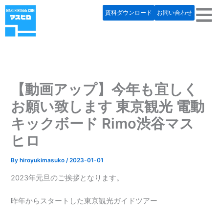
内
資料ダウンロード
お問い合わせ
容
を
ス
キ
ッ
プ
【動画アップ】今年も宜しく
お願い致します 東京観光 電動
キックボード Rimo渋谷マス
ヒロ
By
hiroyukimasuko
/
2023-01-01
2023年元旦のご挨拶となります。
昨年からスタートした東京観光ガイドツアー