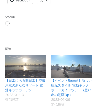
Facebook
X
いいね:
読
み
込
み
中…
関連
【日常にある非日常】空撮
【イベントReport】新しい
東京の新たなリゾート 豊
観光スタイル 電動キック
洲キラナガーデン
ボードガイドツアー（思い
2023-01-13
出の動画Op）
類似投稿
2023-01-09
類似投稿