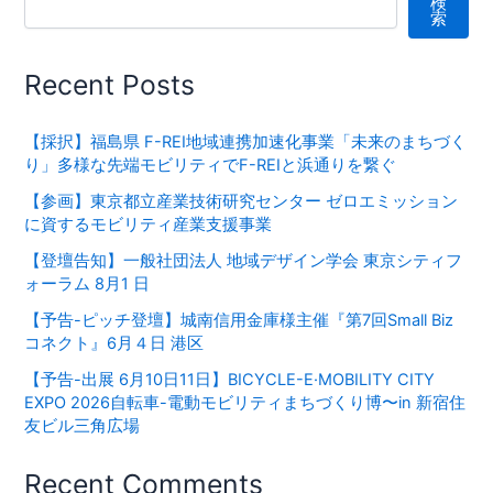
検
索
Recent Posts
【採択】福島県 F-REI地域連携加速化事業「未来のまちづく
り」多様な先端モビリティでF-REIと浜通りを繋ぐ
【参画】東京都立産業技術研究センター ゼロエミッション
に資するモビリティ産業支援事業
【登壇告知】一般社団法人 地域デザイン学会 東京シティフ
ォーラム 8月1 日
【予告-ピッチ登壇】城南信用金庫様主催『第7回Small Biz
コネクト』6月４日 港区
【予告-出展 6月10日11日】BICYCLE-E·MOBILITY CITY
EXPO 2026⾃転⾞-電動モビリティまちづくり博〜in 新宿住
友ビル三⾓広場
Recent Comments