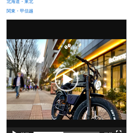
北海道・東北
関東・甲信越
動
画
プ
レ
ー
ヤ
ー