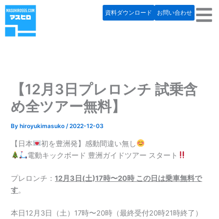
内
資料ダウンロード
お問い合わせ
容
を
ス
キ
ッ
プ
【12月3日プレロンチ 試乗含
め全ツアー無料】
By
hiroyukimasuko
/
2022-12-03
【日本
初を豊洲発】感動間違い無し
電動キックボード 豊洲ガイドツアー スタート
プレロンチ：
12月3日(土)17時〜20時 この日は乗車無料で
す
。
本日12月3日（土）17時〜20時（最終受付20時21時終了）