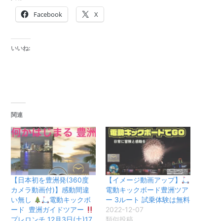
Facebook
X
いいね:
関連
【日本初を豊洲発(360度
【イメージ動画アップ】
カメラ動画付)】感動間違
電動キックボード豊洲ツア
い無し
電動キックボ
ー 3ルート 試乗体験は無料
ード 豊洲ガイドツアー
2022-12-07
プレロンチ 12月3日(土)17
類似投稿