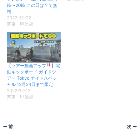
時〜20時 この日は全て無
料
2022-12-02
関東・甲信越
【ツアー動画アップ
】電
動キックボード ガイドツ
アー Tokyo ナイトスペシ
ャル 12月24日まで限定
2022-12-13
関東・甲信越
前
次