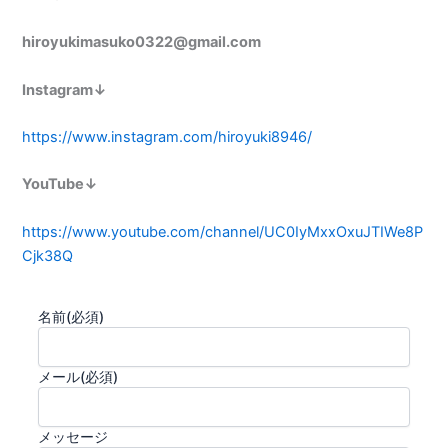
hiroyukimasuko0322@gmail.com
Instagram↓
https://www.instagram.com/hiroyuki8946/
YouTube↓
https://www.youtube.com/channel/UC0IyMxxOxuJTIWe8P
Cjk38Q
名前
(必須)
メール
(必須)
メッセージ