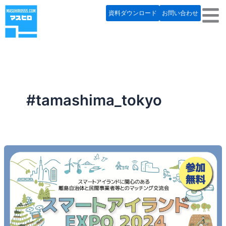
内
資料ダウンロード
お問い合わせ
容
を
ス
キ
ッ
プ
#tamashima_tokyo