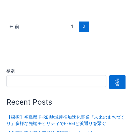
←
前
1
2
検索
検
索
Recent Posts
【採択】福島県 F-REI地域連携加速化事業「未来のまちづく
り」多様な先端モビリティでF-REIと浜通りを繋ぐ