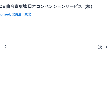
CE 仙台青葉城 ⽇本コンベンションサービス（株）
orized
,
北海道・東北
2
次
→