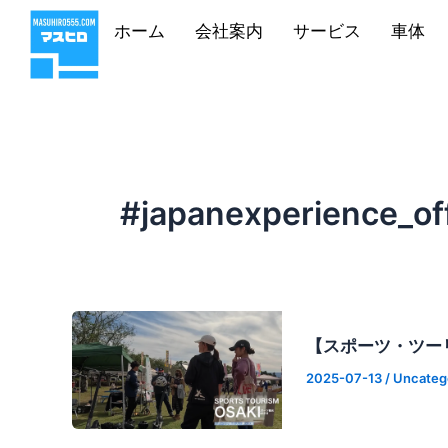
内
ホーム
会社案内
サービス
車体
容
を
ス
キ
ッ
プ
#japanexperience_off
【スポーツ・ツー
2025-07-13
/
Uncateg