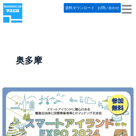
内
資料ダウンロード
お問い合わせ
容
を
ス
キ
ッ
プ
奥多摩