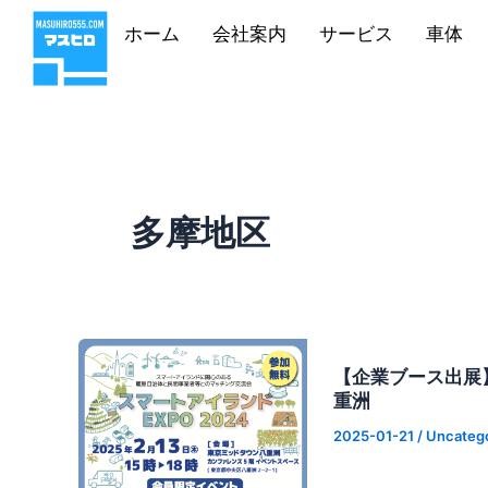
内
ホーム
会社案内
サービス
車体
容
を
ス
キ
ッ
プ
多摩地区
【企業ブース出展】
重洲
2025-01-21
/
Uncateg