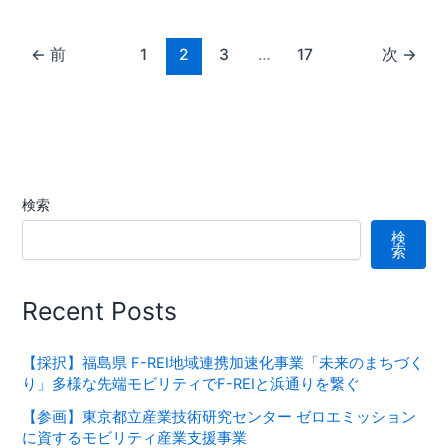
←
前
1
2
3
…
17
次
→
検索
検
索
Recent Posts
【採択】福島県 F-REI地域連携加速化事業「未来のまちづく
り」多様な先端モビリティでF-REIと浜通りを繋ぐ
【参画】東京都立産業技術研究センター ゼロエミッション
に資するモビリティ産業支援事業