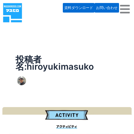
内
資料ダウンロード
お問い合わせ
容
を
ス
キ
ッ
プ
投稿者
名:hiroyukimasuko