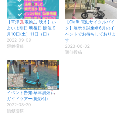
【草津
電動
映え】い
【Glafit 電動サイクルバイ
よいよ明日 明後日 開催 9
ク】展示＆試乗＠6月のイ
月10日(土）11日（日）
ベントでお待ちしておりま
2022-09-09
す
類似投稿
2023-06-02
類似投稿
イベント告知:草津湯畑
ガイドツアー(撮影付)
2022-08-20
類似投稿