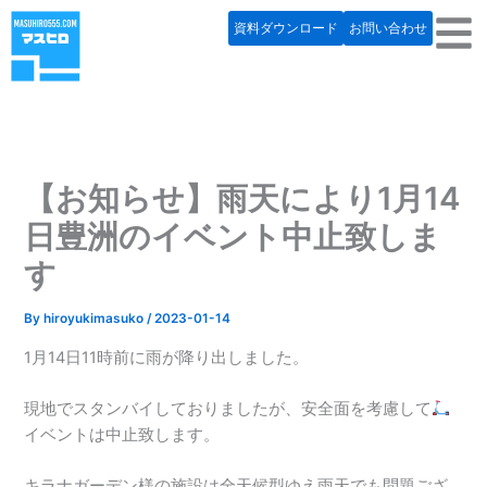
内
資料ダウンロード
お問い合わせ
容
を
ス
キ
ッ
プ
【お知らせ】雨天により1月14
日豊洲のイベント中止致しま
す
By
hiroyukimasuko
/
2023-01-14
1月14日11時前に雨が降り出しました。
現地でスタンバイしておりましたが、安全面を考慮して
イベントは中止致します。
キラナガーデン様の施設は全天候型ゆえ雨天でも問題ござ