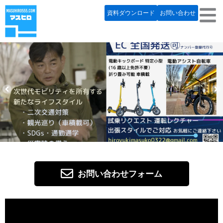
内
資料ダウンロード
お問い合わせ
容
を
ス
キ
ッ
プ
全国 お気軽にお問い合わせ下さい
お問い合わせフォーム